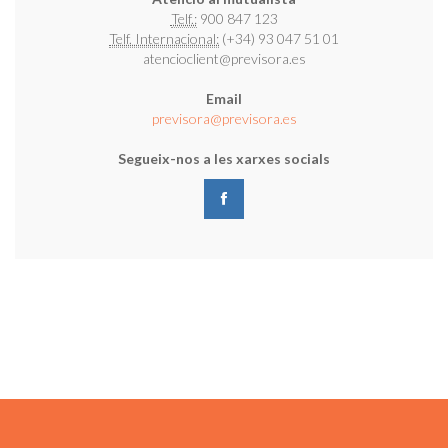
Telf.:
900 847 123
Telf. Internacional:
(+34) 93 047 51 01
atencioclient@previsora.es
Email
previsora@previsora.es
Segueix-nos a les xarxes socials