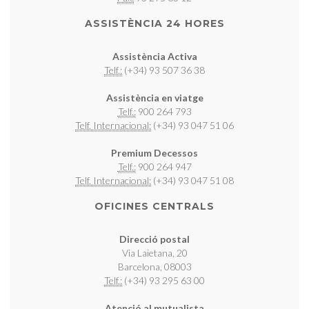
ASSISTÈNCIA 24 HORES
Assistència Activa
Telf.:
(+34) 93 507 36 38
Assistència en viatge
Telf.:
900 264 793
Telf. Internacional:
(+34) 93 047 51 06
Premium Decessos
Telf.:
900 264 947
Telf. Internacional:
(+34) 93 047 51 08
OFICINES CENTRALS
Direcció postal
Via Laietana, 20
Barcelona, 08003
Telf.:
(+34) 93 295 63 00
Atenció al mutualista