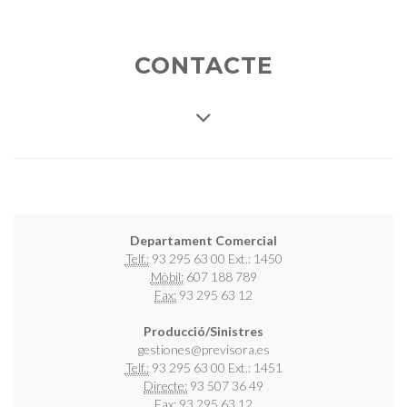
CONTACTE
Departament Comercial
Telf.:
93 295 63 00 Ext.: 1450
Mòbil:
607 188 789
Fax:
93 295 63 12
Producció/Sinistres
gestiones@previsora.es
Telf.:
93 295 63 00 Ext.: 1451
Directe:
93 507 36 49
Fax:
93 295 63 12