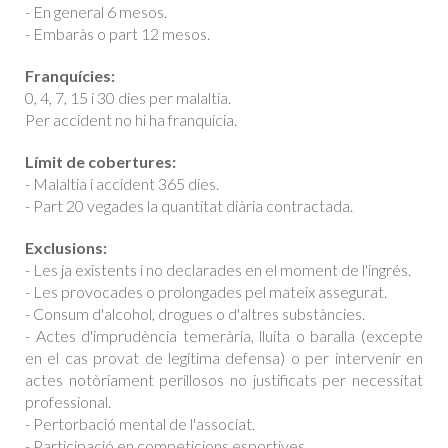
- En general 6 mesos.
- Embaràs o part 12 mesos.
Franquícies:
0, 4, 7, 15 i 30 dies per malaltia.
Per accident no hi ha franquicia.
Límit de cobertures:
- Malaltia i accident 365 dies.
- Part 20 vegades la quantitat diària contractada.
Exclusions:
- Les ja existents i no declarades en el moment de l'ingrés.
- Les provocades o prolongades pel mateix assegurat.
- Consum d'alcohol, drogues o d'altres substàncies.
- Actes d'imprudència temerària, lluita o baralla (excepte
en el cas provat de legítima defensa) o per intervenir en
actes notòriament perillosos no justificats per necessitat
professional.
- Pertorbació mental de l'associat.
- Participació en competicions esportives.