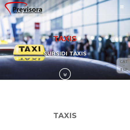
TAXIS
SUBSIDI TAXIS
CAT
-
ESP
TAXIS