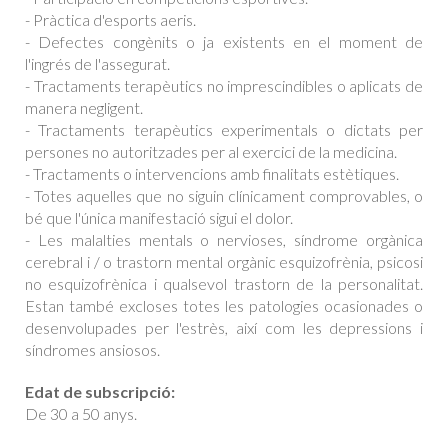
- Pràctica d'esports aeris.
- Defectes congènits o ja existents en el moment de
l'ingrés de l'assegurat.
- Tractaments terapèutics no imprescindibles o aplicats de
manera negligent.
- Tractaments terapèutics experimentals o dictats per
persones no autoritzades per al exercici de la medicina.
- Tractaments o intervencions amb finalitats estètiques.
- Totes aquelles que no siguin clínicament comprovables, o
bé que l'única manifestació sigui el dolor.
- Les malalties mentals o nervioses, síndrome orgànica
cerebral i / o trastorn mental orgànic esquizofrènia, psicosi
no esquizofrènica i qualsevol trastorn de la personalitat.
Estan també excloses totes les patologies ocasionades o
desenvolupades per l'estrès, així com les depressions i
síndromes ansiosos.
Edat de subscripció:
De 30 a 50 anys.