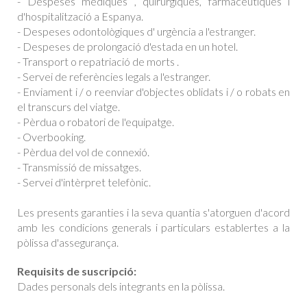
- Despeses mèdiques , quirúrgiques, farmacèutiques i
d'hospitalització a Espanya.
- Despeses odontològiques d' urgència a l'estranger.
- Despeses de prolongació d'estada en un hotel.
- Transport o repatriació de morts .
- Servei de referències legals a l'estranger.
- Enviament i / o reenviar d'objectes oblidats i / o robats en
el transcurs del viatge.
- Pèrdua o robatori de l'equipatge.
- Overbooking.
- Pèrdua del vol de connexió.
- Transmissió de missatges.
- Servei d'intèrpret telefònic.
Les presents garanties i la seva quantia s'atorguen d'acord
amb les condicions generals i particulars establertes a la
pòlissa d'assegurança.
Requisits de suscripció:
Dades personals dels integrants en la pòlissa.