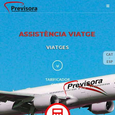
ASSISTÈNCIA VIATGE
VIATGES
CAT
-
ESP
TARIFICADOR
ONLINE
Calcula els preus i
conctracta des de la
web