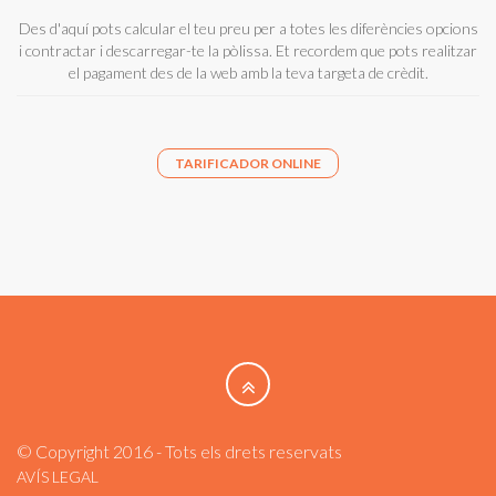
Des d'aquí pots calcular el teu preu per a totes les diferències opcions
i contractar i descarregar-te la pòlissa. Et recordem que pots realitzar
el pagament des de la web amb la teva targeta de crèdit.
TARIFICADOR ONLINE
© Copyright 2016 - Tots els drets reservats
AVÍS LEGAL